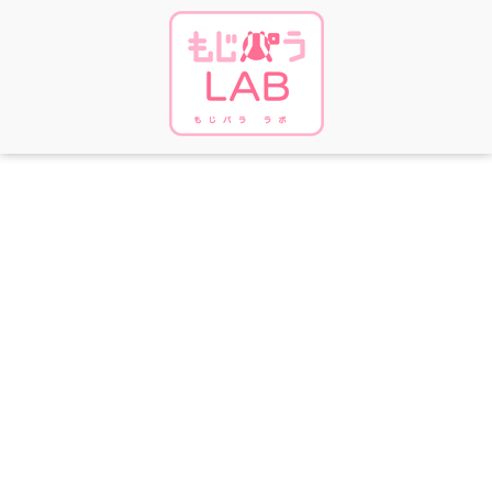
$(function () { var headerHight = 200; //ヘッダの高さ $('a[href^=#]').click(funct
ion(){ var href= $(this).attr("href"); var target = $(href == "#" || href == "" ? 'html'
: href); var position = target.offset().top-headerHight; //ヘッダの高さ分位置を
ずらす $("html, body").animate({scrollTop:position}, 550, "swing"); return fals
e; }); });